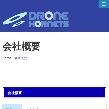
≡
s
k
i
p
t
o
c
会社概要
o
n
t
Home
|
会社概要
e
n
t
会社概要