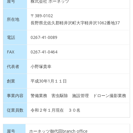
屋号
株式会社 ホーネッツ
〒389-0102
所在地
長野県北佐久郡軽井沢町大字軽井沢1062番地37
電話
0267-41-0089
FAX
0267-41-0464
代表者
小野塚貴幸
創業
平成30年1月１１日
事業内容
警備業務 害虫駆除 施設管理 ドローン撮影業務
従業員数
令和２年１月現在 ３０名
屋号
ホーネッツ御代田branch office